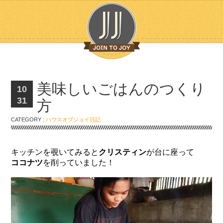
美味しいごはんのつくり
10
31
方
CATEGORY :
ハウスオブジョイ日記
キッチンを覗いてみると
クリスティン
が台に座って
ココナツ
を削っていました！