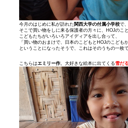
今月のはじめに私が訪れた
関西大学の付属小学校
で
そこで買い物をしに来る保護者の方々に、HOJのこ
こどもたちがいろいろアイディアを出し合って、
「買い物のおまけで、日本のこどもとHOJのこども
ということになったそうで、これはそのうちの一枚
こちらは
エミリー作
。大好きな絵本に出てくる
雪だ