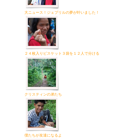
大ニュース！ジェプリルの夢が叶いました！
２４枚入りビスケット３袋を１２人で分ける
クリスティンの弟たち
僕たちが友達になるよ