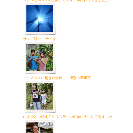
レナンとルベンの故郷、カティイルに行ってきました！
サンゴ礁 ティナイタイ
クリスマスに起きた奇跡 ～衝撃の新事実～
山をひとつ越えてクリスティンの妹に会いに行きました