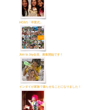
HOJの「卒業式」
Join to Joy会員、募集開始です！
インダイが家族で暮らせることになりました！