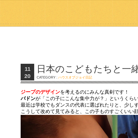
日本のこどもたちと一
11
20
CATEGORY :
ハウスオブジョイ日記
ジープのデザイン
を考えるのにみんな真剣です！
バドン
が「この子にこんな集中力が？」というくら
最近は学校でもダンスの代表に選ばれたりと、少し
こうして改めて見てみると、この子ものすごくいい