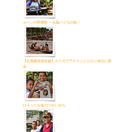
ルベンの即興歌 ～台風パブロの歌～
【台風被災地支援】カラガでアナリンとロロン神父に再
会
ひろったお金のつかいみち