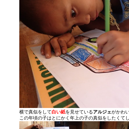
横で真似をして
白い紙
を見せている
アルジェ
がかわ
この年頃の子はとにかく年上の子の真似をしたくて