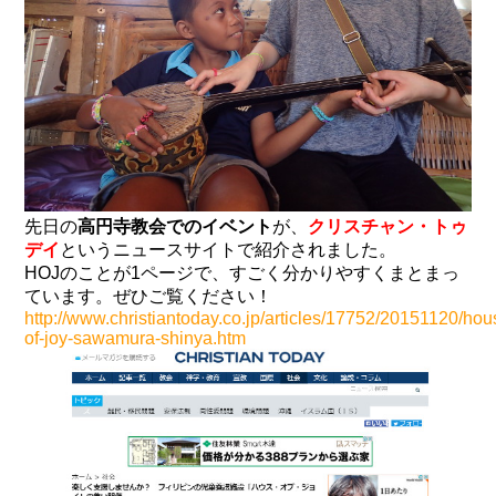
先日の
高円寺教会でのイベント
が、
クリスチャン・トゥ
デイ
というニュースサイトで紹介されました。
HOJのことが1ページで、すごく分かりやすくまとまっ
ています。ぜひご覧ください！
http://www.christiantoday.co.jp/articles/17752/20151120/hou
of-joy-sawamura-shinya.htm