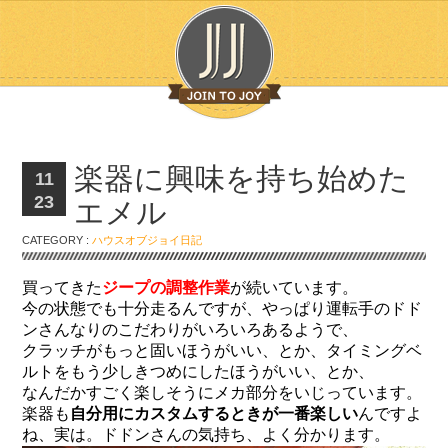
楽器に興味を持ち始めた
11
23
エメル
CATEGORY :
ハウスオブジョイ日記
買ってきた
ジープの調整作業
が続いています。
今の状態でも十分走るんですが、やっぱり運転手のドド
ンさんなりのこだわりがいろいろあるようで、
クラッチがもっと固いほうがいい、とか、タイミングベ
ルトをもう少しきつめにしたほうがいい、とか、
なんだかすごく楽しそうにメカ部分をいじっています。
楽器も
自分用にカスタムするときが一番楽しい
んですよ
ね、実は。ドドンさんの気持ち、よく分かります。