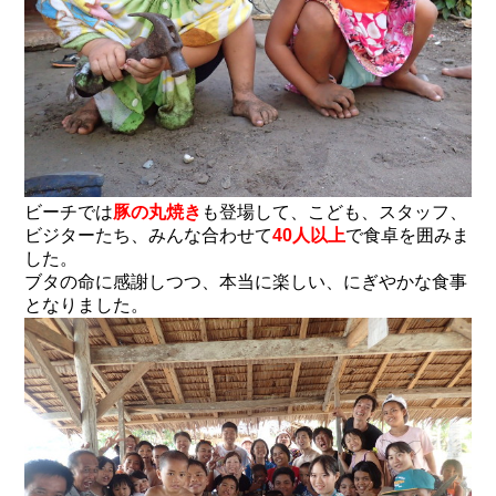
ビーチでは
豚の丸焼き
も登場して、こども、スタッフ、
ビジターたち、みんな合わせて
40人以上
で食卓を囲みま
した。
ブタの命に感謝しつつ、本当に楽しい、にぎやかな食事
となりました。