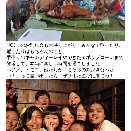
HOJでのお別れ会も大盛り上がり。みんなで歌ったり、
踊ったりはもちろんのこと、
手作りの
キャンディーレイ
や
できたてポップコーン
まで
登場して、本当に楽しい時間を過ごしました。
ハジメ、トモコ、娘たちが「また豚の丸焼き食べた
い！」って言い出したら、ぜひまた遊びに来てね！