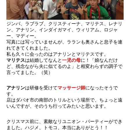
ジンバ、ラブラブ、クリスティーナ、マリテス、レナリ
ン、アナリン、インダイガマイ、ウィリアム、ロジャ
ー、マディー。
写真には写っていませんが、ラランも奥さんと息子を連
れてきてくれました。
私も久々に会ったのはアナリンとマリテスです。
マリテス
は結婚してなんと
一児の母
に！「娘なんだけ
ど、残念ながら夫に似てるのよ」と相変わらずの調子で
言ってました。（笑）
アナリン
は研修を受けて
マッサージ師
になったそうで
す。
店はダバオ市の南部のトリルという場所で、ちょっと遠
いんですが、そのうち行ってみたいと思います。
クリスマス前に、素敵なリユニオン・パーティーができ
ました。ハジメ、トモコ、本当にありがとう！！