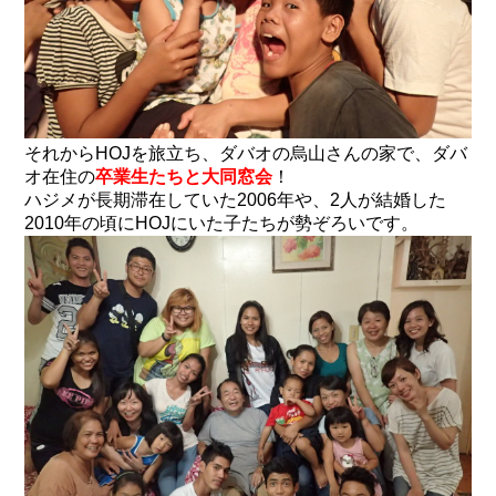
それからHOJを旅立ち、ダバオの烏山さんの家で、ダバ
オ在住の
卒業生たちと大同窓会
！
ハジメが長期滞在していた2006年や、2人が結婚した
2010年の頃にHOJにいた子たちが勢ぞろいです。