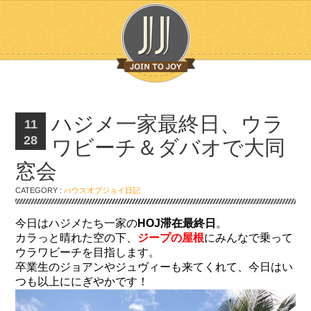
ハジメ一家最終日、ウラ
11
28
ワビーチ＆ダバオで大同
窓会
CATEGORY :
ハウスオブジョイ日記
今日はハジメたち一家の
HOJ滞在最終日
。
カラっと晴れた空の下、
ジープの屋根
にみんなで乗って
ウラワビーチを目指します。
卒業生のジョアンやジュヴィーも来てくれて、今日はい
つも以上ににぎやかです！