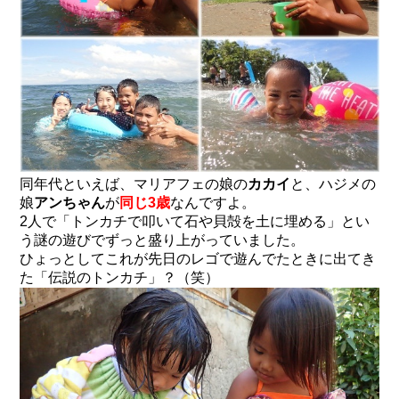
同年代といえば、マリアフェの娘の
カカイ
と、ハジメの
娘
アンちゃん
が
同じ3歳
なんですよ。
2人で「トンカチで叩いて石や貝殻を土に埋める」とい
う謎の遊びでずっと盛り上がっていました。
ひょっとしてこれが先日のレゴで遊んでたときに出てき
た「伝説のトンカチ」？（笑）