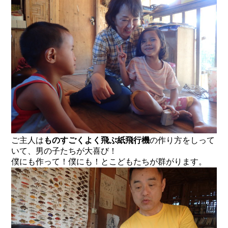
ご主人は
ものすごくよく飛ぶ紙飛行機
の作り方をしって
いて、男の子たちが大喜び！
僕にも作って！僕にも！とこどもたちが群がります。