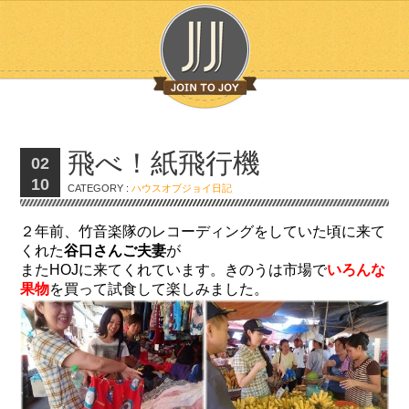
飛べ！紙飛行機
02
10
CATEGORY :
ハウスオブジョイ日記
２年前、竹音楽隊のレコーディングをしていた頃に来て
くれた
谷口さんご夫妻
が
またHOJに来てくれています。きのうは市場で
いろんな
果物
を買って試食して楽しみました。