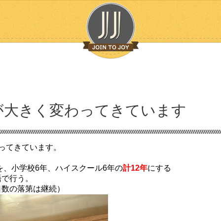
が大きく変わってきています
ってきています。
を、小学校6年、ハイスクール6年の
計12年
にする
語で行う。
日数の落第は継続）