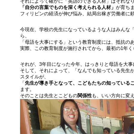
それによって確かに「英語のできる人材」はそれな
「自分の言葉でものを深く考えられる人材」
が育ち
フィリピンの経済が伸び悩み、結局出稼ぎ労働者に
今現在、学校の先生になっているような人はみんな
ら、
「母語を大事にする」という教育制度には、抵抗の
実際、この教育制度が施行されてから、最初の1年く
それが、3年目になった今年、はっきりと母語を大事
そして、それによって、「なんでも知っている先生
スタイルが、
「
先生が導き手となって、こどもたちの知っている
ます。
そのことは先生とこどもの
関係性
も、いい方向に変