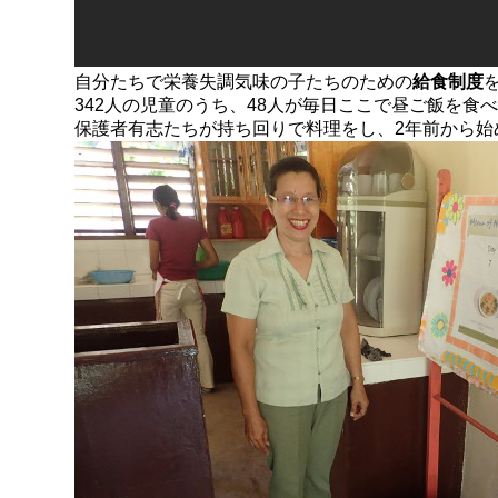
自分たちで栄養失調気味の子たちのための
給食制度
342人の児童のうち、48人が毎日ここで昼ご飯を食
保護者有志たちが持ち回りで料理をし、2年前から始