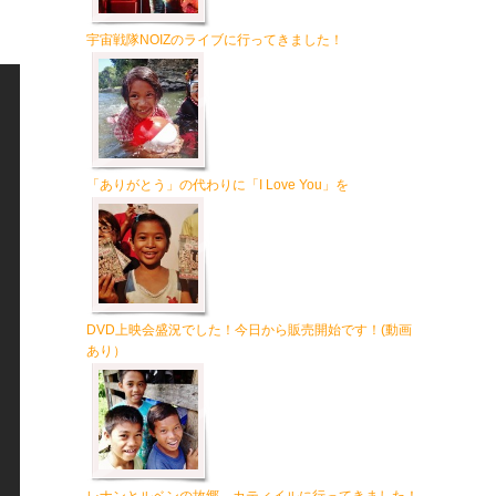
宇宙戦隊NOIZのライブに行ってきました！
「ありがとう」の代わりに「I Love You」を
DVD上映会盛況でした！今日から販売開始です！(動画
あり）