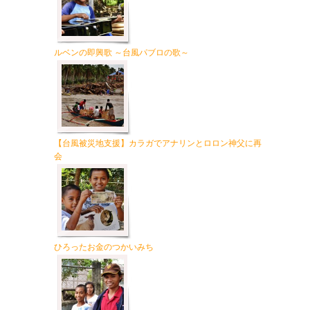
ルベンの即興歌 ～台風パブロの歌～
【台風被災地支援】カラガでアナリンとロロン神父に再
会
ひろったお金のつかいみち