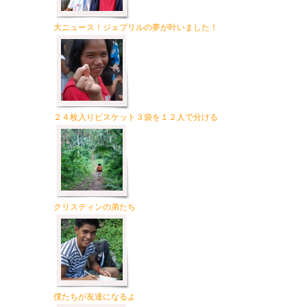
大ニュース！ジェプリルの夢が叶いました！
２４枚入りビスケット３袋を１２人で分ける
クリスティンの弟たち
僕たちが友達になるよ