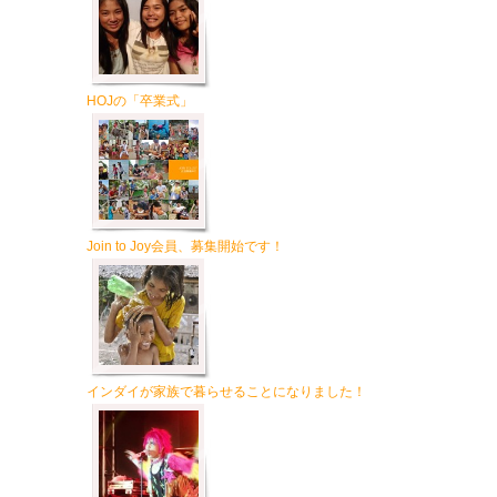
HOJの「卒業式」
Join to Joy会員、募集開始です！
インダイが家族で暮らせることになりました！