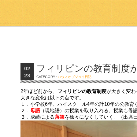
フィリピンの教育制度
02
23
CATEGORY :
ハウスオブジョイ日記
2年ほど前から、
フィリピンの教育制度
が大きく変わ
大きな変化は以下の点です。
１．小学校6年、ハイスクール4年の計10年の公教育
２．
母語
（現地語）の授業を取り入れる。授業も母
３．成績による
落第
を徐々になくしていく。（出席