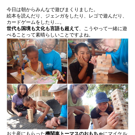
今日は朝からみんなで遊びまくりました。
絵本を読んだり、ジェンガをしたり、レゴで遊んだり、
カードゲームをしたり…。
世代も国境も文化も言語も超えて
、こうやって一緒に遊
べることって素晴らしいことですよね。
お土産にもらった
機関車トーマスのおもちゃ
にマイケル