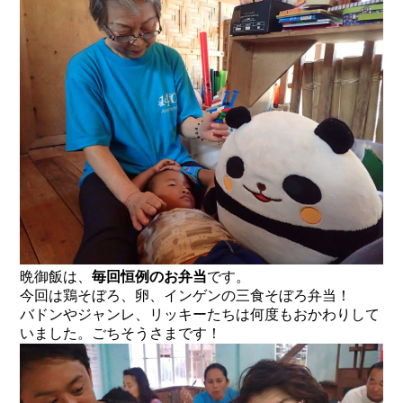
晩御飯は、
毎回恒例のお弁当
です。
今回は鶏そぼろ、卵、インゲンの三食そぼろ弁当！
バドンやジャンレ、リッキーたちは何度もおかわりして
いました。ごちそうさまです！