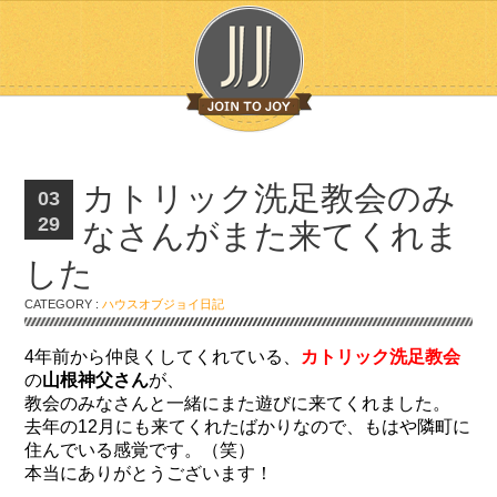
カトリック洗足教会のみ
03
29
なさんがまた来てくれま
した
CATEGORY :
ハウスオブジョイ日記
4年前から仲良くしてくれている、
カトリック洗足教会
の
山根神父さん
が、
教会のみなさんと一緒にまた遊びに来てくれました。
去年の12月にも来てくれたばかりなので、もはや隣町に
住んでいる感覚です。（笑）
本当にありがとうございます！