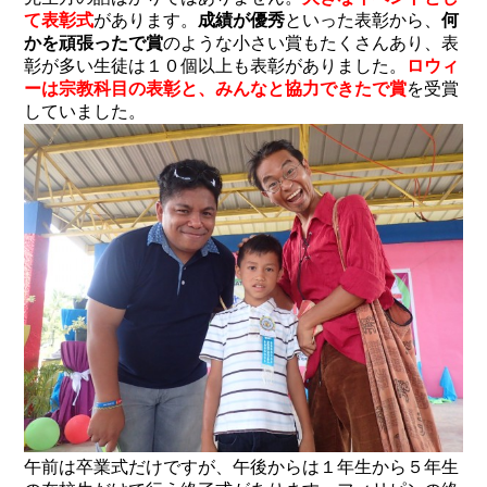
て表彰式
があります。
成績が優秀
といった表彰から、
何
かを頑張ったで賞
のような小さい賞もたくさんあり、表
彰が多い生徒は１０個以上も表彰がありました。
ロウィ
ーは宗教科目の表彰と、みんなと協力できたで賞
を受賞
していました。
午前は卒業式だけですが、午後からは１年生から５年生