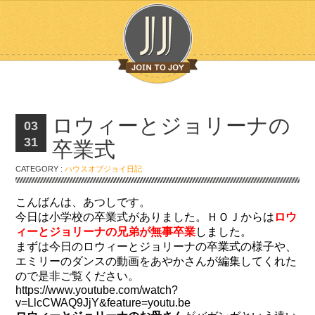
ロウィーとジョリーナの
03
31
卒業式
CATEGORY :
ハウスオブジョイ日記
こんばんは、あつしです。
今日は小学校の卒業式がありました。ＨＯＪからは
ロウ
ィーとジョリーナの兄弟が無事卒業
しました。
まずは今日のロウィーとジョリーナの卒業式の様子や、
エミリーのダンスの動画をあやかさんが編集してくれた
ので是非ご覧ください。
https://www.youtube.com/watch?
v=LlcCWAQ9JjY&feature=youtu.be