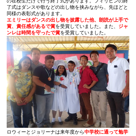
の在校生だけで行う終了式があります。フィリピンの終
了式はダンスや歌などの出し物を挟みながら、先ほどと
同様の表彰式があります。
エミリーはダンスの出し物を披露した他、朗読が上手で
賞、責任感があるで賞
を受賞していました。また、
ジャ
ンレは時間を守ったで賞
を受賞していました。
ロウィーとジョリーナは来年度から
中学校に通って勉学