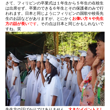
さて、フィリピンの卒業式は１年生から５年生の在校生
は出席せず、卒業のできる６年生とその保護者のみで行
われます。日本と同じようにフィリピンの国歌や校長先
生のお話などがありますが、とにかく
お偉い方々や先生
方の話が長い
です
。その点は日本と同じかもしれないで
すね。笑
先生方の話ばかりではありません。
大きなイベントとし