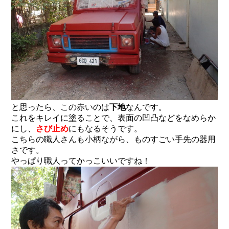
と思ったら、この赤いのは
下地
なんです。
これをキレイに塗ることで、表面の凹凸などをなめらか
にし、
さび止め
にもなるそうです。
こちらの職人さんも小柄ながら、ものすごい手先の器用
さです。
やっぱり職人ってかっこいいですね！