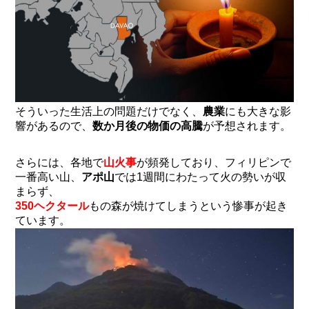
そういった生活上の問題だけでなく、
農業
にも大きな影
響があるので、
数か月後の物価の高騰
が予想されます。
さらには、各地で
山火事
が頻発しており、フィリピンで
一番高い山、
アポ山
では1週間にわたって火の勢いが収
まらず、
350ヘクタール
もの森が焼けてしまうという惨事が起き
ています。