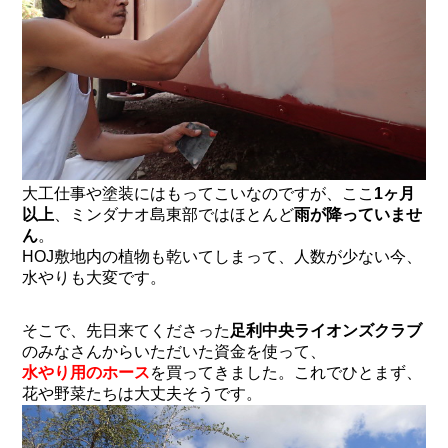
大工仕事や塗装にはもってこいなのですが、ここ
1ヶ月
以上
、ミンダナオ島東部ではほとんど
雨が降っていませ
ん
。
HOJ敷地内の植物も乾いてしまって、人数が少ない今、
水やりも大変です。
そこで、先日来てくださった
足利中央ライオンズクラブ
のみなさんからいただいた資金を使って、
水やり用のホース
を買ってきました。これでひとまず、
花や野菜たちは大丈夫そうです。