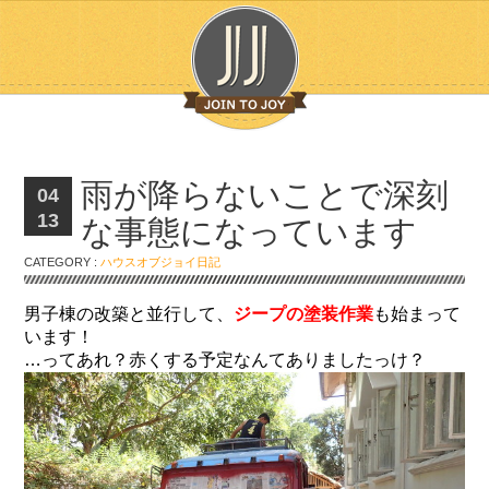
雨が降らないことで深刻
04
13
な事態になっています
CATEGORY :
ハウスオブジョイ日記
男子棟の改築と並行して、
ジープの塗装作業
も始まって
います！
…ってあれ？赤くする予定なんてありましたっけ？