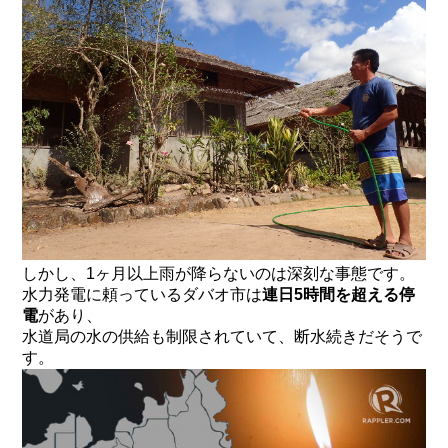
しかし、1ヶ月以上雨が降らないのは深刻な事態です。
水力発電に頼っているダバオ市は
連日5時間を超える停
電
があり、
水道局の水の供給も制限されていて、断水続きだそうで
す。