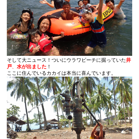
そして大ニュース！ついにウラワビーチに掘っていた
井
戸
、
水が出ました
！
ここに住んでいるカカイは本当に喜んでいます。