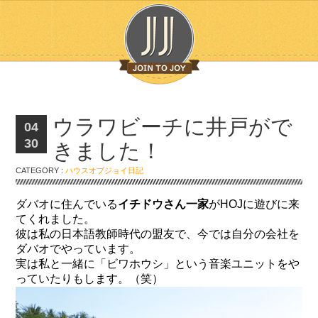
ウラワビーチに井戸がで
04
30
きました！
CATEGORY :
ハウスオブジョイ日記
ダバオに住んでいる
イチドウさん一家
がHOJに遊びに来
てくれました。
彼は私の日本語教師時代の盟友で、今では自分の会社を
ダバオでやっています。
実は私と一緒に「ビワホウシ」という音楽ユニットをや
っていたりもします。（笑）