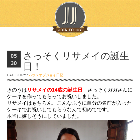
さっそくリサメイの誕生
05
30
日！
CATEGORY :
ハウスオブジョイ日記
きのうは
リサメイの14歳の誕生日
！さっそくガガさんに
ケーキを作ってもらってお祝いしました。
リサメイはもちろん、こんなふうに自分の名前が入った
ケーキでお祝いしてもらうなんて初めてです。
本当に嬉しそうにしていました。