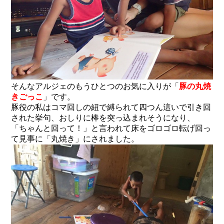
そんなアルジェのもうひとつのお気に入りが「
豚の丸焼
きごっこ
」です。
豚役の私はコマ回しの紐で縛られて四つん這いで引き回
された挙句、おしりに棒を突っ込まれそうになり、
「ちゃんと回って！」と言われて床をゴロゴロ転げ回っ
て見事に「丸焼き」にされました。