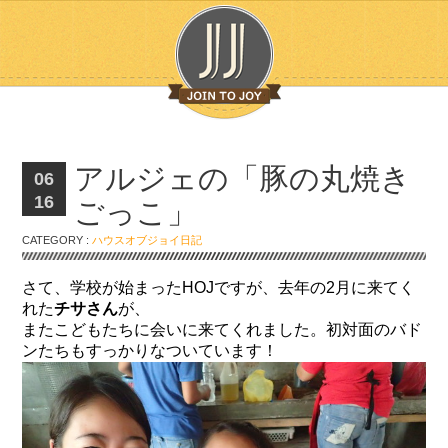
アルジェの「豚の丸焼き
06
16
ごっこ」
CATEGORY :
ハウスオブジョイ日記
さて、学校が始まったHOJですが、去年の2月に来てく
れた
チサさん
が、
またこどもたちに会いに来てくれました。初対面のバド
ンたちもすっかりなついています！