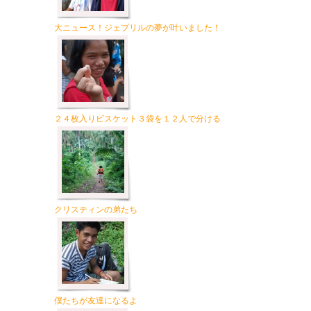
大ニュース！ジェプリルの夢が叶いました！
２４枚入りビスケット３袋を１２人で分ける
クリスティンの弟たち
僕たちが友達になるよ