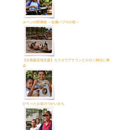
ルベンの即興歌 ～台風パブロの歌～
【台風被災地支援】カラガでアナリンとロロン神父に再
会
ひろったお金のつかいみち