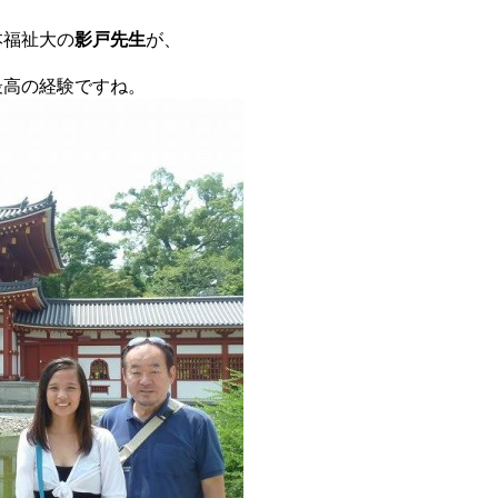
本福祉大の
影戸先生
が、
最高の経験ですね。