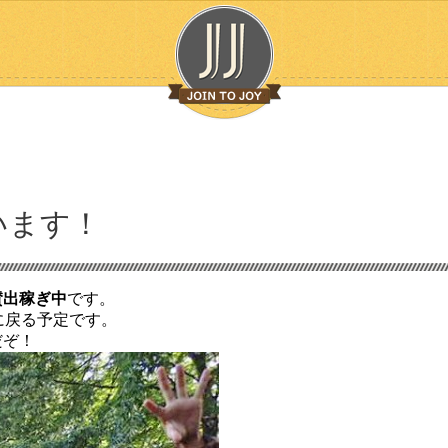
います！
賛出稼ぎ中
です。
に戻る予定です。
だぞ！