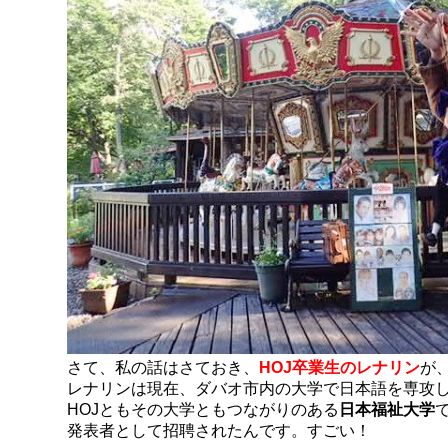
さて、私の話はさておき、
HOJ卒業生のレナリン
が
レナリンは現在、ダバオ市内の大学で日本語を専攻
HOJともその大学ともつながりのある
日本福祉大学
で
発表者として招聘されたんです。すごい！