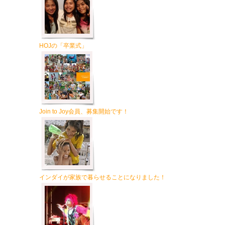
HOJの「卒業式」
Join to Joy会員、募集開始です！
インダイが家族で暮らせることになりました！