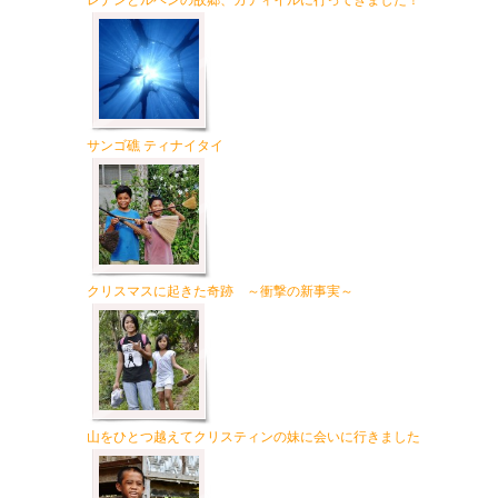
レナンとルベンの故郷、カティイルに行ってきました！
サンゴ礁 ティナイタイ
クリスマスに起きた奇跡 ～衝撃の新事実～
山をひとつ越えてクリスティンの妹に会いに行きました