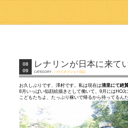
レナリンが日本に来て
08
09
CATEGORY :
ハウスオブジョイ日記
お久しぶりです、澤村です。私は現在は
清里にて絶
8月いっぱい似顔絵描きとして働いて、9月にはHOJ
こどもたちよ、たっぷり稼いで帰るから待ってるん