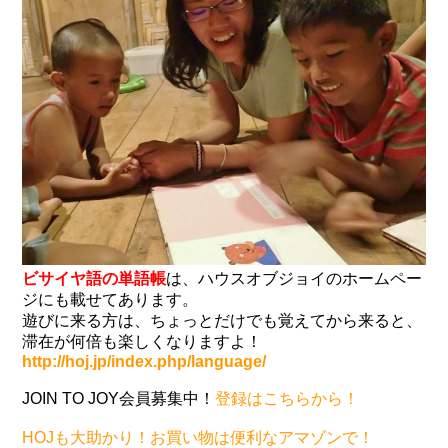
ビサイヤ語の単語帳
は、ハウスオブジョイのホームペー
ジにも載せてあります。
遊びに来る方は、ちょっとだけでも覚えてから来ると、
滞在が何倍も楽しくなりますよ！
http://hoj.jp/index.php/language/
JOIN TO JOY会員募集中！
登録はこちらから！
HOJも大助かり！お買い物は便利なアマゾンで！