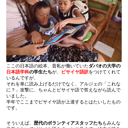
ここの日本語の絵本、昔私が働いていた
ダバオの大学の
日本語学科
の学生たち
が、
ビサイヤ語訳
をつけてくれて
いるんですが、
それを単に読み上げるだけでなく、アルジェの「これな
に？」攻撃に、ちゃんとビサイヤ語で答えながら読んで
いました。
半年でここまでビサイヤ語が上達するとはたいしたもの
です。
そういえば、
歴代のボランティアスタッフたち
もみんな