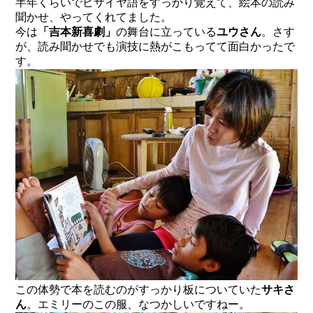
半年くらいでビサイヤ語をすっかり覚えて、絵本の読み
聞かせ、やってくれてました。
今は
「吉本新喜劇」
の舞台に立っている
ユウさん
。さす
が、読み聞かせでも演技に熱がこもってて面白かったで
す。
この体勢で本を読むのがすっかり板についていた
サキさ
ん
。エミリーのこの服、なつかしいですねー。