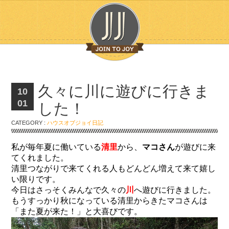
久々に川に遊びに行きま
10
01
した！
CATEGORY :
ハウスオブジョイ日記
私が毎年夏に働いている
清里
から、
マコさん
が遊びに来
てくれました。
清里つながりで来てくれる人もどんどん増えて来て嬉し
い限りです。
今日はさっそくみんなで久々の
川
へ遊びに行きました。
もうすっかり秋になっている清里からきたマコさんは
「また夏が来た！」と大喜びです。