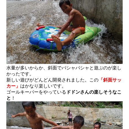
水量が多いからか、斜面でバシャバシャと遊ぶのが楽し
かったです。
新しい遊びがどんどん開発されました。この
「斜面サッ
カー」
はかなり楽しいです。
ゴールキーパーをやっている
ドドンさんの楽しそうなこ
と
！