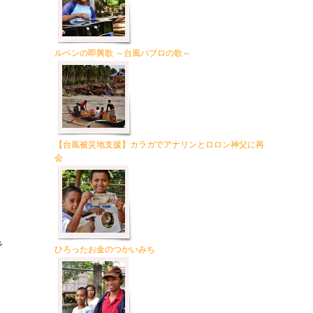
ルベンの即興歌 ～台風パブロの歌～
【台風被災地支援】カラガでアナリンとロロン神父に再
会
で
ひろったお金のつかいみち