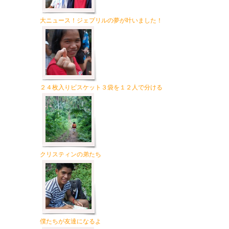
大ニュース！ジェプリルの夢が叶いました！
２４枚入りビスケット３袋を１２人で分ける
クリスティンの弟たち
僕たちが友達になるよ