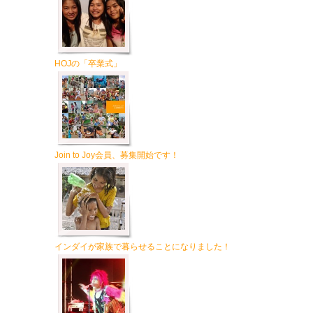
HOJの「卒業式」
Join to Joy会員、募集開始です！
インダイが家族で暮らせることになりました！