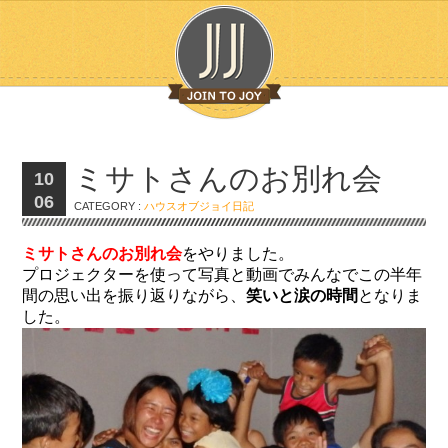
ミサトさんのお別れ会
10
06
CATEGORY :
ハウスオブジョイ日記
ミサトさんのお別れ会
をやりました。
プロジェクターを使って写真と動画でみんなでこの半年
間の思い出を振り返りながら、
笑いと涙の時間
となりま
した。