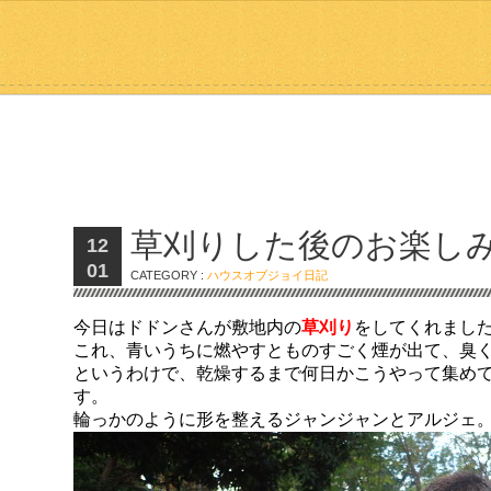
草刈りした後のお楽し
12
01
CATEGORY :
ハウスオブジョイ日記
今日はドドンさんが敷地内の
草刈り
をしてくれまし
これ、青いうちに燃やすとものすごく煙が出て、臭
というわけで、乾燥するまで何日かこうやって集め
す。
輪っかのように形を整えるジャンジャンとアルジェ