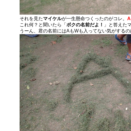
それを見た
マイケル
が一生懸命つくったのがコレ。
これ何？と聞いたら「
ボクの名前だよ！
」と答えた
うーん、君の名前にはAもWも入ってない気がするの