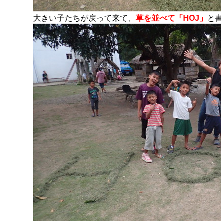
大きい子たちが戻って来て、
草を並べて「HOJ」
と