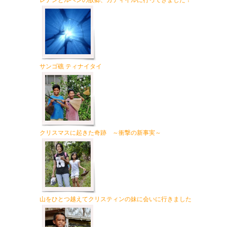
レナンとルベンの故郷、カティイルに行ってきました！
サンゴ礁 ティナイタイ
クリスマスに起きた奇跡 ～衝撃の新事実～
山をひとつ越えてクリスティンの妹に会いに行きました