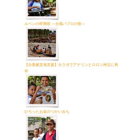
ルベンの即興歌 ～台風パブロの歌～
【台風被災地支援】カラガでアナリンとロロン神父に再
会
ひろったお金のつかいみち