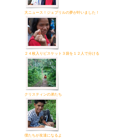
大ニュース！ジェプリルの夢が叶いました！
２４枚入りビスケット３袋を１２人で分ける
クリスティンの弟たち
僕たちが友達になるよ