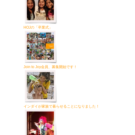
HOJの「卒業式」
Join to Joy会員、募集開始です！
インダイが家族で暮らせることになりました！