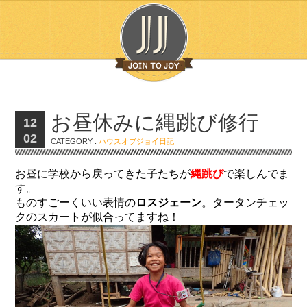
お昼休みに縄跳び修行
12
02
CATEGORY :
ハウスオブジョイ日記
お昼に学校から戻ってきた子たちが
縄跳び
で楽しんでま
す。
ものすごーくいい表情の
ロスジェーン
。タータンチェッ
クのスカートが似合ってますね！