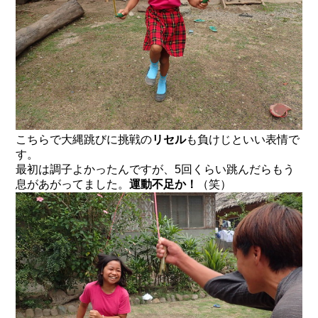
こちらで大縄跳びに挑戦の
リセル
も負けじといい表情で
す。
最初は調子よかったんですが、5回くらい跳んだらもう
息があがってました。
運動不足か！
（笑）