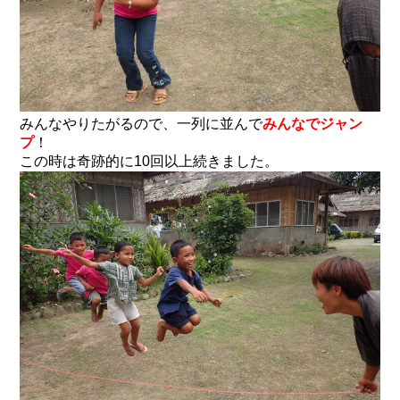
みんなやりたがるので、一列に並んで
みんなでジャン
プ
！
この時は奇跡的に10回以上続きました。