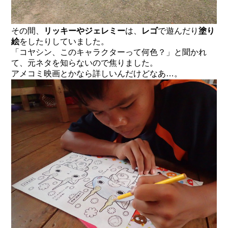
その間、
リッキーやジェレミー
は、
レゴ
で遊んだり
塗り
絵
をしたりしていました。
「コヤシン、このキャラクターって何色？」と聞かれ
て、元ネタを知らないので焦りました。
アメコミ映画とかなら詳しいんだけどなあ…。