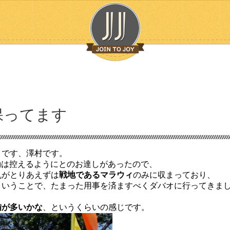
保ってます
りです、澤村です。
動は控えるようにとのお達しがあったので、
乱がとりあえずは
戦地であるマラウィ
のみに収まっており、
ということで、たまった用事を済ますべくダバオに行ってきま
備が多いかな
、というくらいの感じです。