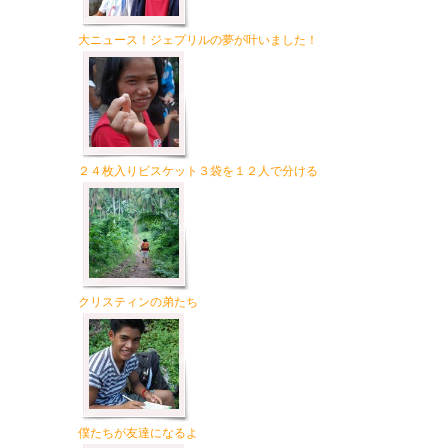
大ニュース！ジェプリルの夢が叶いました！
２４枚入りビスケット３袋を１２人で分ける
クリスティンの弟たち
僕たちが友達になるよ