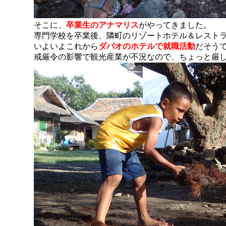
そこに、
卒業生のアナマリス
がやってきました。
専門学校を卒業後、隣町のリゾートホテル＆レスト
いよいよこれから
ダバオのホテルで就職活動
だそう
戒厳令の影響で観光産業が不況なので、ちょっと厳