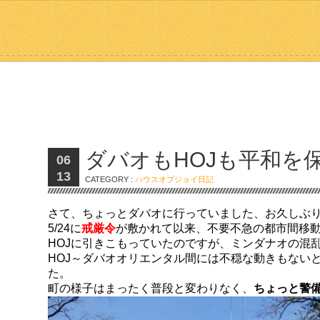
ダバオもHOJも平和を
06
13
CATEGORY :
ハウスオブジョイ日記
さて、ちょっとダバオに行っていました、お久しぶ
5/24に
戒厳令
が敷かれて以来、不要不急の都市間移
HOJに引きこもっていたのですが、ミンダナオの混
HOJ～ダバオオリエンタル間には不穏な動きもない
た。
町の様子はまったく普段と変わりなく、
ちょっと警