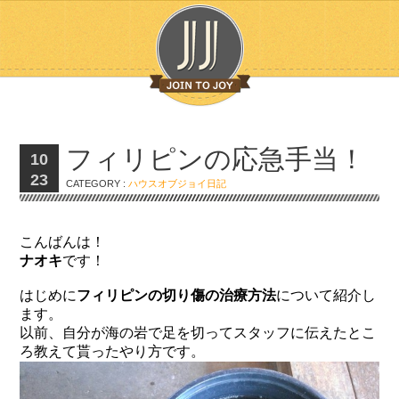
フィリピンの応急手当！
10
23
CATEGORY :
ハウスオブジョイ日記
こんばんは！
ナオキ
です！
はじめに
フィリピンの切り傷の治療方法
について紹介し
ます。
以前、自分が海の岩で足を切ってスタッフに伝えたとこ
ろ教えて貰ったやり方です。