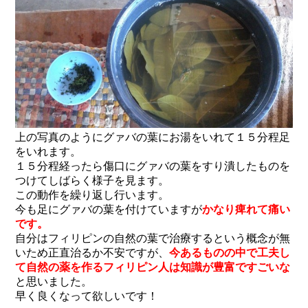
上の写真のようにグァバの葉にお湯をいれて１５分程足
をいれます。
１５分程経ったら傷口にグァバの葉をすり潰したものを
つけてしばらく様子を見ます。
この動作を繰り返し行います。
今も足にグァバの葉を付けていますが
かなり痺れて痛い
です。
自分はフィリピンの自然の葉で治療するという概念が無
いため正直治るか不安ですが、
今あるものの中で工夫し
て自然の薬を作るフィリピン人は知識が豊富ですごいな
と思いました。
早く良くなって欲しいです！