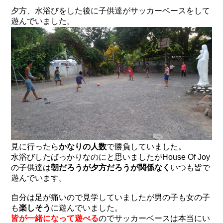
夕方、水浴びをした後に子供達がサッカーベースをして
遊んでいました。
見に行ったら
かなりの人数
で勝負していました。
水浴びしたばっかりなのにと思いましたがHouse Of Joy
の子供達は
朝だろうが夕方だろうが関係なく
いつも皆で
遊んでいます。
自分は足が痛いので見学していましたが男の子も女の子
も
楽しそう
に遊んでいました。
皆が一緒になって遊べる
のでサッカーベースは本当にい