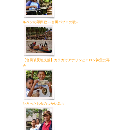
ルベンの即興歌 ～台風パブロの歌～
【台風被災地支援】カラガでアナリンとロロン神父に再
会
ひろったお金のつかいみち