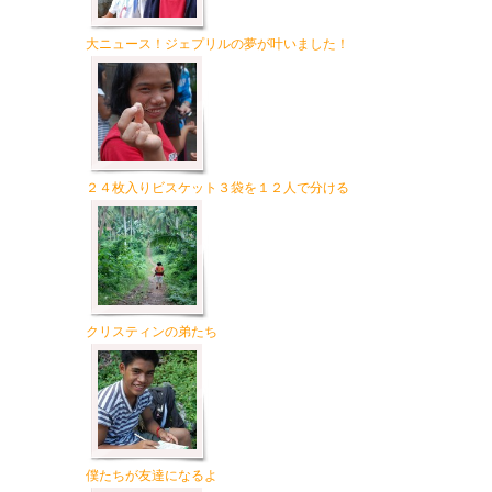
大ニュース！ジェプリルの夢が叶いました！
２４枚入りビスケット３袋を１２人で分ける
クリスティンの弟たち
僕たちが友達になるよ