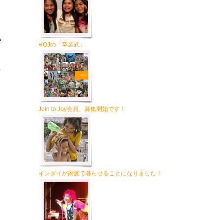
ハ
HOJの「卒業式」
し
Join to Joy会員、募集開始です！
インダイが家族で暮らせることになりました！