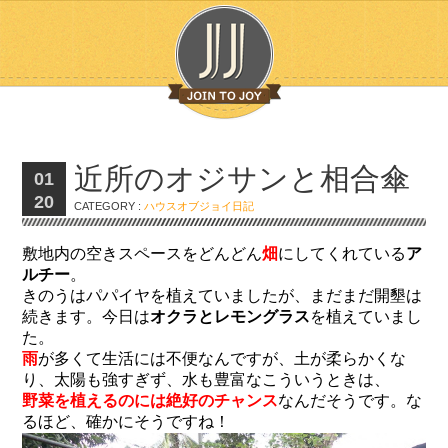
近所のオジサンと相合傘
01
20
CATEGORY :
ハウスオブジョイ日記
敷地内の空きスペースをどんどん
畑
にしてくれている
ア
ルチー
。
きのうはパパイヤを植えていましたが、まだまだ開墾は
続きます。今日は
オクラとレモングラス
を植えていまし
た。
雨
が多くて生活には不便なんですが、土が柔らかくな
り、太陽も強すぎず、水も豊富なこういうときは、
野菜を植えるのには絶好のチャンス
なんだそうです。な
るほど、確かにそうですね！