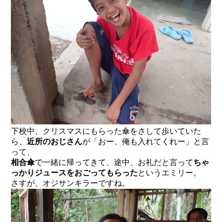
下校中、クリスマスにもらった傘をさして歩いていた
ら、
近所のおじさん
が「おー、俺も入れてくれー」と言
って、
相合傘
で一緒に帰ってきて、途中、お礼だと言って
ちゃ
っかりジュースをおごってもらった
というエミリー。
さすが、オジサンキラーですね。