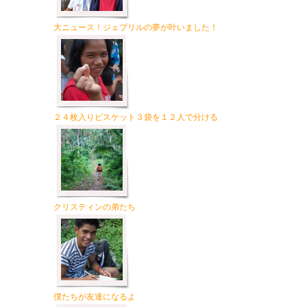
大ニュース！ジェプリルの夢が叶いました！
２４枚入りビスケット３袋を１２人で分ける
クリスティンの弟たち
僕たちが友達になるよ