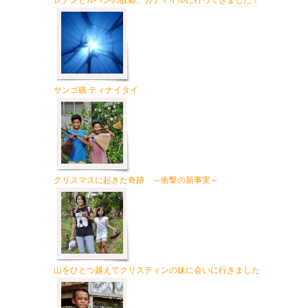
レナンとルベンの故郷、カティイルに行ってきました！
サンゴ礁 ティナイタイ
クリスマスに起きた奇跡 ～衝撃の新事実～
山をひとつ越えてクリスティンの妹に会いに行きました