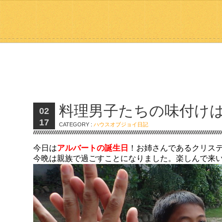
料理男子たちの味付け
02
17
CATEGORY :
ハウスオブジョイ日記
今日は
アルバートの誕生日
！お姉さんであるクリス
今晩は親族で過ごすことになりました。楽しんで来