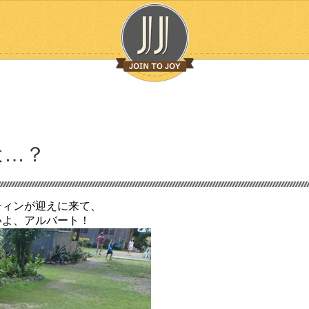
は…？
ティンが迎えに来て、
いよ、アルバート！