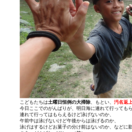
こどもたちは
土曜日恒例の大掃除
、もとい、
汚名返
今日ここでのがんばりが、明日海に連れて行っても
連れて行ってはもらえるけど泳げないのか、
午前中は泳げないけど午後からは泳げるのか、
泳げはするけどお菓子の分け前はないのか、などに