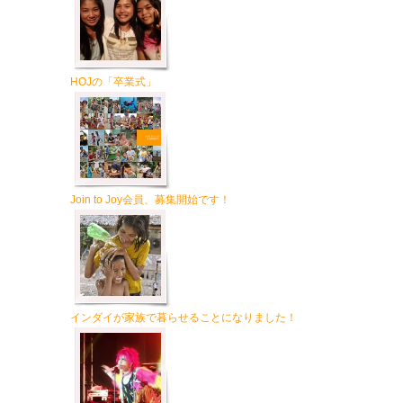
HOJの「卒業式」
Join to Joy会員、募集開始です！
インダイが家族で暮らせることになりました！