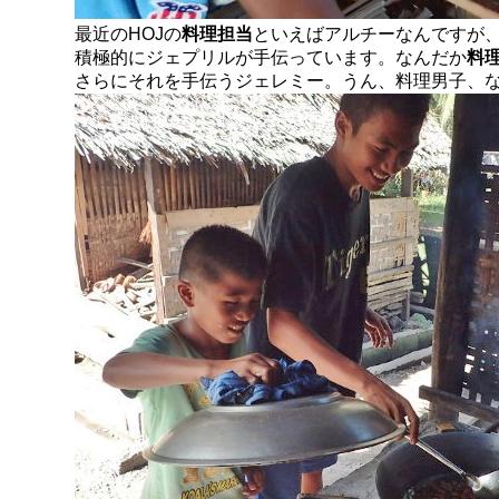
最近のHOJの
料理担当
といえばアルチーなんですが
積極的にジェプリルが手伝っています。なんだか
料
さらにそれを手伝うジェレミー。うん、料理男子、