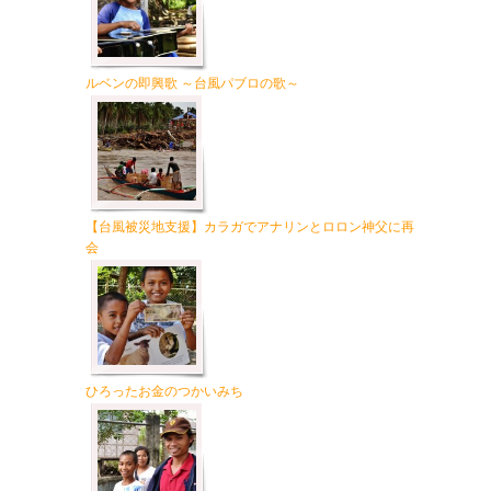
ルベンの即興歌 ～台風パブロの歌～
【台風被災地支援】カラガでアナリンとロロン神父に再
会
ひろったお金のつかいみち