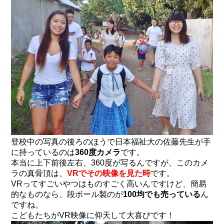
登校中の写真の後ろのほうで日本福祉大の佐藤先生が手
に持っているのは
360度カメラ
です。
本当に上下前後左右、360度が写るんですが、このカメ
ラの真骨頂は、
VRでその映像を見た時
です。
VRってすごいやつはものすごく高いんですけど、簡易
的なものなら、段ボール製のが
100均でも売っている
ん
ですね。
こどもたちがVR映像に仰天して大喜びです！