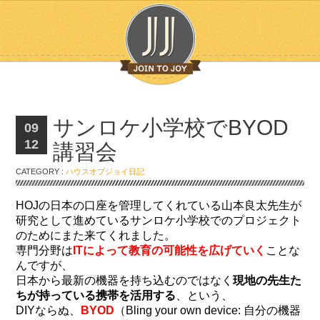
サンロケ小学校でBYOD
09
12
講習会
CATEGORY :
ハウスオブジョイ日記
HOJの日本の口座を管理してくれている山本良太先生が
研究として進めているサンロケ小学校でのプロジェクト
のためにまた来てくれました。
専門分野は
ITによって教育の可能性を広げていく
ことな
んですが、
日本から最新の機器を持ち込むのではなく
現地の先生た
ちが持っている携帯を活用する
、という、
DIYならぬ、
BYOD
（Bling your own device: 自分の機器