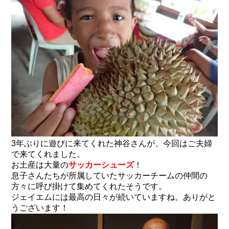
3年ぶりに遊びに来てくれた神谷さんが、今回はご夫婦
で来てくれました。
お土産は大量の
サッカーシューズ
！
息子さんたちが所属していたサッカーチームの仲間の
方々に呼び掛けて集めてくれたそうです。
ジェイエムには最高の日々が続いていますね。ありがと
うございます！