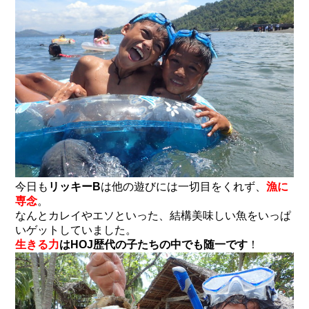
今日も
リッキーB
は他の遊びには一切目をくれず、
漁に
専念
。
なんとカレイやエソといった、結構美味しい魚をいっぱ
いゲットしていました。
生きる力
はHOJ歴代の子たちの中でも随一です
！