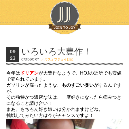
いろいろ大豊作！
09
23
CATEGORY :
ハウスオブジョイ日記
今年は
ドリアン
が大豊作なようで、HOJの近所でも安値
で売られています。
ガソリンが腐ったような、
ものすごい臭い
がするんです
が、
その独特かつ濃密な味は、一度好きになったら病みつき
になること請け合い！
まあ、もちろん好き嫌いは分かれますけどね。
挑戦してみたい方は今がチャンスですよ！