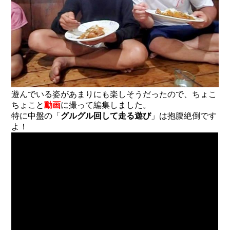
遊んでいる姿があまりにも楽しそうだったので、ちょこ
ちょこと
動画
に撮って編集しました。
特に中盤の「
グルグル回して走る遊び
」は抱腹絶倒です
よ！