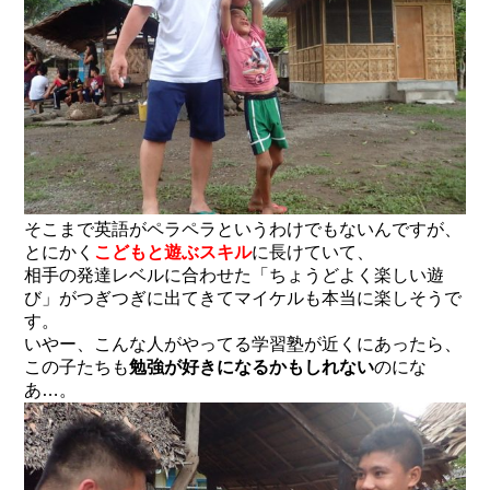
そこまで英語がペラペラというわけでもないんですが、
とにかく
こどもと遊ぶスキル
に長けていて、
相手の発達レベルに合わせた「ちょうどよく楽しい遊
び」がつぎつぎに出てきてマイケルも本当に楽しそうで
す。
いやー、こんな人がやってる学習塾が近くにあったら、
この子たちも
勉強が好きになるかもしれない
のにな
あ…。