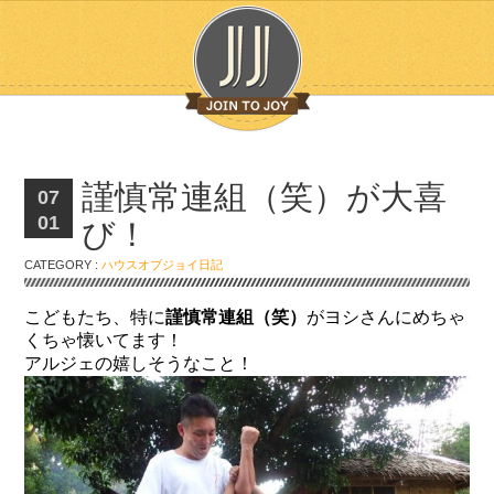
謹慎常連組（笑）が大喜
07
01
び！
CATEGORY :
ハウスオブジョイ日記
こどもたち、特に
謹慎常連組（笑）
がヨシさんにめちゃ
くちゃ懐いてます！
アルジェの嬉しそうなこと！