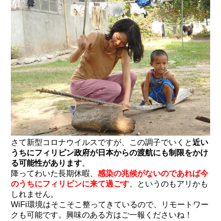
さて新型コロナウイルスですが、この調子でいくと
近い
うちにフィリピン政府が日本からの渡航にも制限をかけ
る可能性があります
。
降ってわいた長期休暇、
感染の兆候がないのであれば
今
のうちにフィリピンに来て過ごす
、というのもアリかも
しれません。
WiFi環境はそこそこ整ってきているので、リモートワー
クも可能です。興味のある方はご一報くださいね！