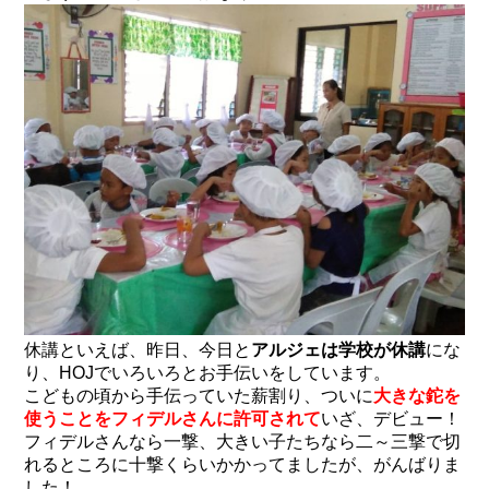
休講といえば、昨日、今日と
アルジェは学校が休講
にな
り、HOJでいろいろとお手伝いをしています。
こどもの頃から手伝っていた薪割り、ついに
大きな鉈を
使うことをフィデルさんに許可されて
いざ、デビュー！
フィデルさんなら一撃、大きい子たちなら二～三撃で切
れるところに十撃くらいかかってましたが、がんばりま
した！