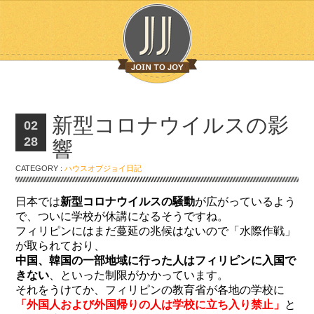
新型コロナウイルスの影
02
28
響
CATEGORY :
ハウスオブジョイ日記
日本では
新型コロナウイルスの騒動
が広がっているよう
で、ついに学校が休講になるそうですね。
フィリピンにはまだ蔓延の兆候はないので「水際作戦」
が取られており、
中国、韓国の一部地域に行った人はフィリピンに入国で
きない
、といった制限がかかっています。
それをうけてか、フィリピンの教育省が各地の学校に
「外国人および外国帰りの人は学校に立ち入り禁止」
と