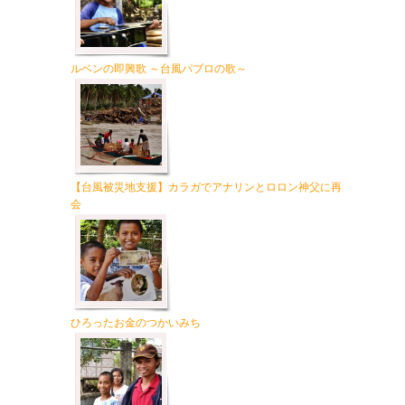
ルベンの即興歌 ～台風パブロの歌～
【台風被災地支援】カラガでアナリンとロロン神父に再
会
ひろったお金のつかいみち