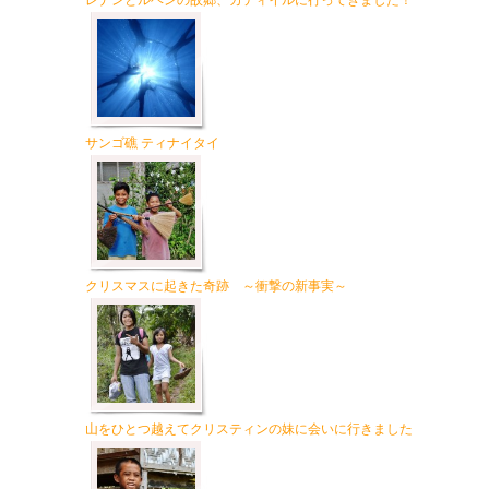
レナンとルベンの故郷、カティイルに行ってきました！
サンゴ礁 ティナイタイ
クリスマスに起きた奇跡 ～衝撃の新事実～
山をひとつ越えてクリスティンの妹に会いに行きました