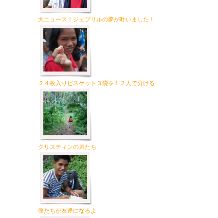
大ニュース！ジェプリルの夢が叶いました！
２４枚入りビスケット３袋を１２人で分ける
クリスティンの弟たち
僕たちが友達になるよ