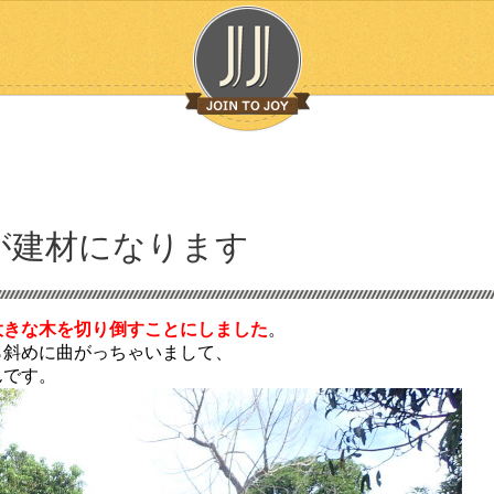
が建材になります
大きな木を切り倒すことにしました
。
ら斜めに曲がっちゃいまして、
んです。