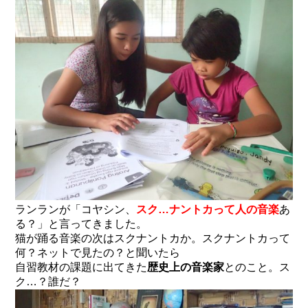
ランランが「コヤシン、
スク…ナントカって人の音楽
あ
る？」と言ってきました。
猫が踊る音楽の次はスクナントカか。スクナントカって
何？ネットで見たの？と聞いたら
自習教材の課題に出てきた
歴史上の音楽家
とのこと。ス
ク…？誰だ？