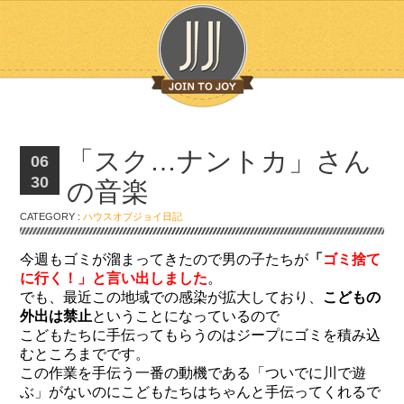
「スク…ナントカ」さん
06
30
の音楽
CATEGORY :
ハウスオブジョイ日記
今週もゴミが溜まってきたので男の子たちが
「
ゴミ捨て
に行く！」と言い出しました
。
でも、最近この地域での感染が拡大しており、
こどもの
外出は禁止
ということになっているので
こどもたちに手伝ってもらうのはジープにゴミを積み込
むところまでです。
この作業を手伝う一番の動機である「ついでに川で遊
ぶ」がないのにこどもたちはちゃんと手伝ってくれるで