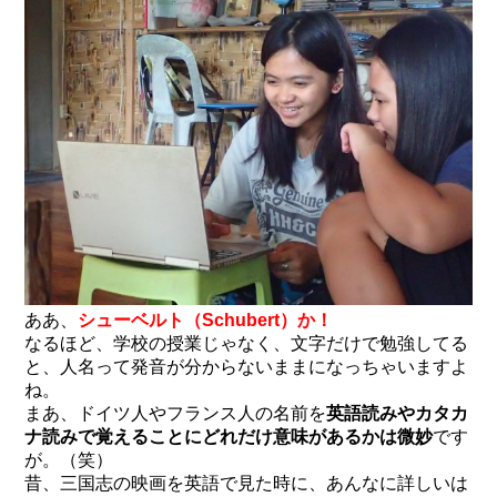
ああ、
シューベルト（Schubert）か！
なるほど、学校の授業じゃなく、文字だけで勉強してる
と、人名って発音が分からないままになっちゃいますよ
ね。
まあ、ドイツ人やフランス人の名前を
英語読みやカタカ
ナ読みで覚えることにどれだけ意味があるかは微妙
です
が。（笑）
昔、三国志の映画を英語で見た時に、あんなに詳しいは