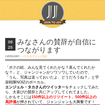
みなさんの賛辞が自信に
08
25
つながります
CATEGORY :
ハウスオブジョイ日記
「ボクの絵、みんな見てくれたかな？喜んでくれたか
な？」と、ジャンジャンがソワソワしていたので、
「うん、写真は送っておいたよ、どうだろうね？」と宇
宙戦隊NOIZのボーカル、
エンジェル・タカさんのツイッタ
ーをチェックしてみた
ら、大喜びの賛辞と共にアップしてくれてました。
しかもそこには
150件以上のリツイート、500件以上の
高評価
が押されていて、ジャンジャンも大興奮です！