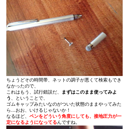
ちょうどその時間帯、ネットの調子が悪くて検索もでき
なかったので、
これはもう、試行錯誤だ、
まずはこのまま使ってみよ
う
、ということで、
ゴムキャップみたいなのがついた状態のままやってみた
ら…おお、いけるじゃないか！
なるほど、
ペンをどういう角度にしても、接地圧力が一
定になるようになってる
んですね。