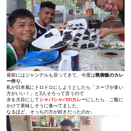
昼前にはジャンデルも戻ってきて、今度は
晩御飯のカレ
ー作り
。
私が日本風にドロドロにしようとしたら「スープが多い
方がいい！」と3人そろって言うので
水を大目にして
シャバシャバのカレー
にしたら、ご飯に
かけて美味しそうに食べてました。
なるほど、そっちの方が好きだったのか。