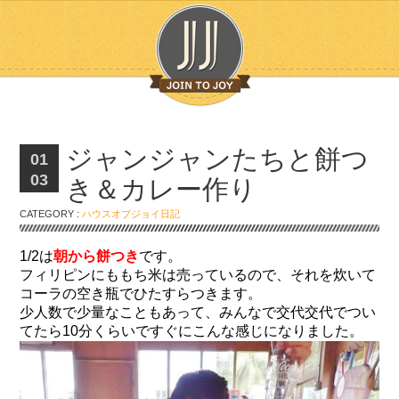
ジャンジャンたちと餅つ
01
03
き＆カレー作り
CATEGORY :
ハウスオブジョイ日記
1/2は
朝から餅つき
です。
フィリピンにももち米は売っているので、それを炊いて
コーラの空き瓶でひたすらつきます。
少人数で少量なこともあって、みんなで交代交代でつい
てたら10分くらいですぐにこんな感じになりました。