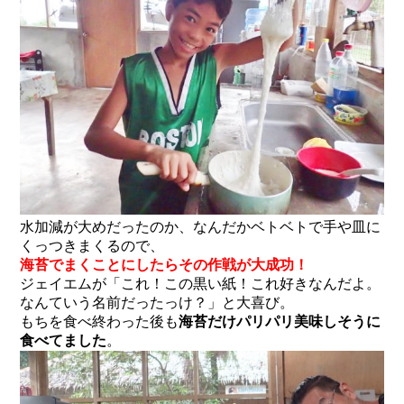
水加減が大めだったのか、なんだかベトベトで手や皿に
くっつきまくるので、
海苔でまくことにしたらその作戦が大成功！
ジェイエムが「これ！この黒い紙！これ好きなんだよ。
なんていう名前だったっけ？」と大喜び。
もちを食べ終わった後も
海苔だけパリパリ美味しそうに
食べてました
。