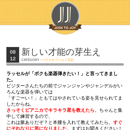
新しい才能の芽生え
08
12
CATEGORY :
ハウスオブジョイ日記
ラッセルが「ボクも楽器弾きたい！」と言ってきまし
た。
ビジターさんたちの前でジャンジャンやジャンデルがい
ろんな楽器を弾いては
「すごーい！」ともてはやされている姿を見せられてま
したからね。
さっそくピアニカでキラキラ星を教えたら、
ちゃんと集
中して練習するので、
これは脈ありだぞ？と本腰を入れて教えてみたら、
すぐ
にそれなりに形になりました
。まずはお聞きください！