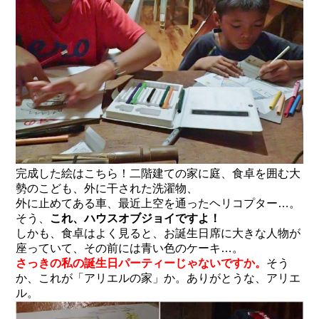
完成した絵はこちら！二階建ての家に庭、食卓を囲む大
勢のこども、外に干された洗濯物、
外に止めてある車、最近上空を通ったヘリコプター…。
そう、
これ、ハウスオブジョイですよ！
しかも、食卓はよく見ると、お誕生日席に大きな人物が
座っていて、その前には青い色のケーキ…。
さっきの私の誕生日パーティーじゃないですか。
そう
か、これが「アリエルの家」か。ありがとうな、アリエ
ル。