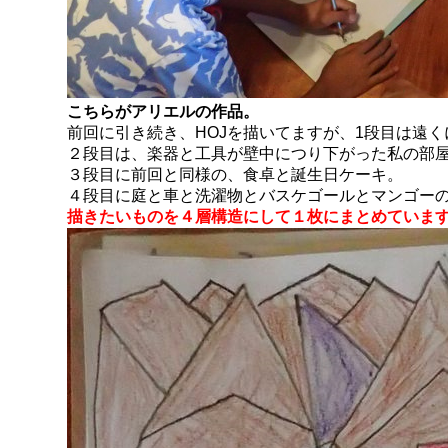
こちらがアリエルの作品。
前回に引き続き、HOJを描いてますが、1段目は遠
２段目は、楽器と工具が壁中につり下がった私の部
３段目に前回と同様の、食卓と誕生日ケーキ。
４段目に庭と車と洗濯物とバスケゴールとマンゴー
描きたいものを４層構造にして１枚にまとめていま