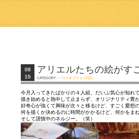
アリエルたちの絵がす
08
15
CATEGORY :
ハウスオブジョイ日記
今月入ってきたばかりの４人組、だいぶ気心が知れ
描き始めると熱中して止まらず、オリジナリティ豊
好奇心が強くて興味が次々と移るけど、すごく愛想
何を描くか決めるのに時間がかかるけど、何かをま
そして謹慎中のネルジー。（笑）