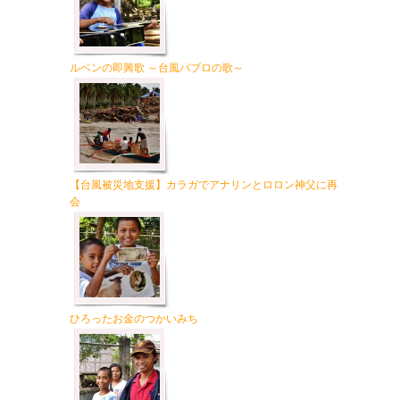
ルベンの即興歌 ～台風パブロの歌～
【台風被災地支援】カラガでアナリンとロロン神父に再
会
ひろったお金のつかいみち