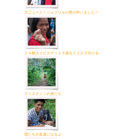
大ニュース！ジェプリルの夢が叶いました！
２４枚入りビスケット３袋を１２人で分ける
クリスティンの弟たち
僕たちが友達になるよ