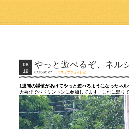
やっと遊べるぞ、ネル
08
19
CATEGORY :
ハウスオブジョイ日記
1週間の謹慎があけてやっと遊べるようになったネル
大喜びでバドミントンに参加してます。これに懲り