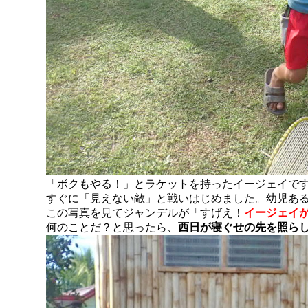
「ボクもやる！」とラケットを持ったイージェイで
すぐに「見えない敵」と戦いはじめました。幼児あ
この写真を見てジャンデルが「すげえ！
イージェイ
何のことだ？と思ったら、
西日が寝ぐせの先を照ら