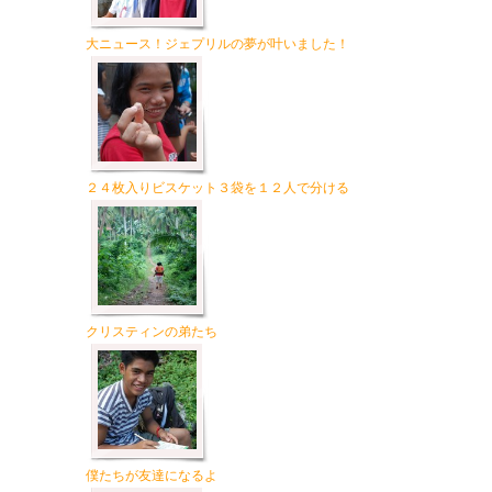
大ニュース！ジェプリルの夢が叶いました！
２４枚入りビスケット３袋を１２人で分ける
クリスティンの弟たち
僕たちが友達になるよ