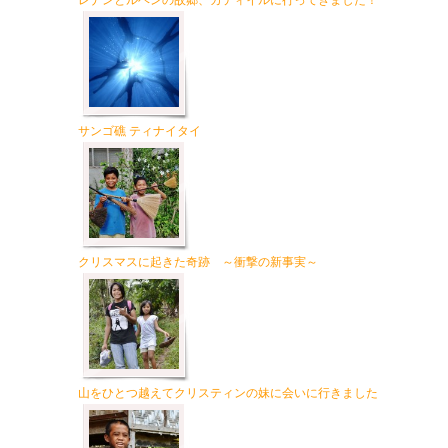
レナンとルベンの故郷、カティイルに行ってきました！
サンゴ礁 ティナイタイ
クリスマスに起きた奇跡 ～衝撃の新事実～
山をひとつ越えてクリスティンの妹に会いに行きました