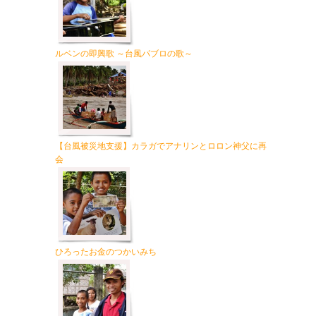
ルベンの即興歌 ～台風パブロの歌～
【台風被災地支援】カラガでアナリンとロロン神父に再
会
ひろったお金のつかいみち