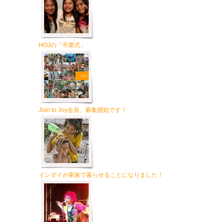
HOJの「卒業式」
Join to Joy会員、募集開始です！
インダイが家族で暮らせることになりました！