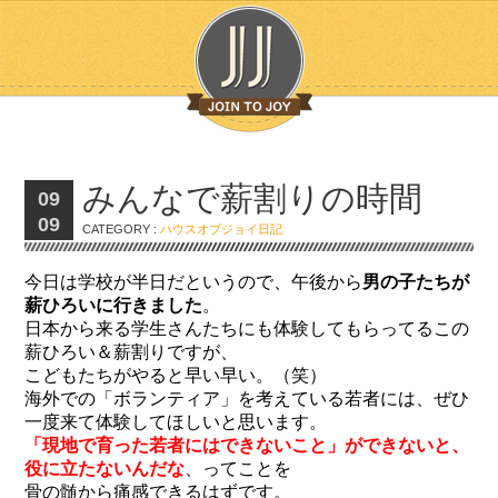
みんなで薪割りの時間
09
09
CATEGORY :
ハウスオブジョイ日記
今日は学校が半日だというので、午後から
男の子たちが
薪ひろいに行きました
。
日本から来る学生さんたちにも体験してもらってるこの
薪ひろい＆薪割りですが、
こどもたちがやると早い早い。（笑）
海外での「ボランティア」を考えている若者には、ぜひ
一度来て体験してほしいと思います。
「現地で育った若者にはできないこと」ができないと、
役に立たないんだな
、ってことを
骨の髄から痛感できるはずです。