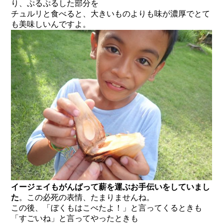
り、ぷるぷるした部分を
チュルリと食べると、大きいものよりも味が濃厚でとて
も美味しいんですよ。
イージェイもがんばって薪を運ぶお手伝いをしていまし
た
。この必死の表情、たまりませんね。
この後、「ぼくもはこべたよ！」と言ってくるときも
「すごいね」と言ってやったときも