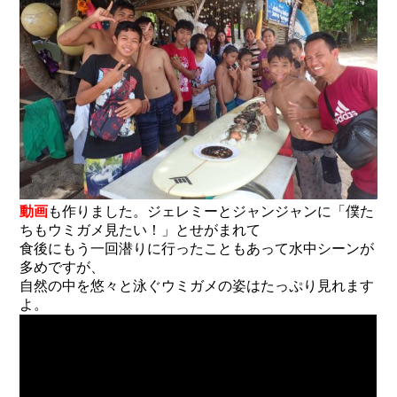
動画
も作りました。ジェレミーとジャンジャンに「僕た
ちもウミガメ見たい！」とせがまれて
食後にもう一回潜りに行ったこともあって水中シーンが
多めですが、
自然の中を悠々と泳ぐウミガメの姿はたっぷり見れます
よ。