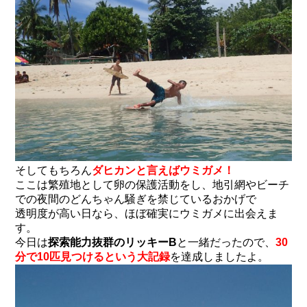
そしてもちろん
ダヒカンと言えばウミガメ！
ここは繁殖地として卵の保護活動をし、地引網やビーチ
での夜間のどんちゃん騒ぎを禁じているおかげで
透明度が高い日なら、ほぼ確実にウミガメに出会えま
す。
今日は
探索能力抜群のリッキーB
と一緒だったので、
30
分で10匹見つけるという大記録
を達成しましたよ。