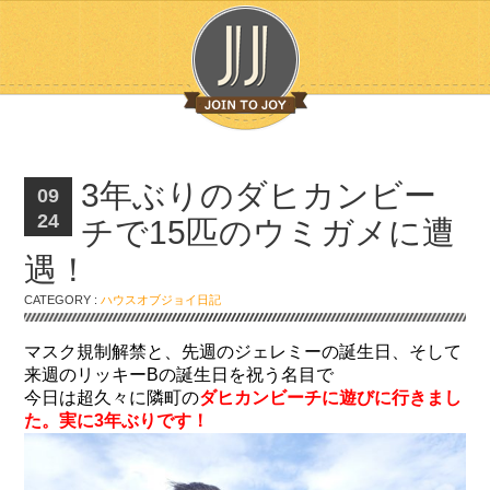
3年ぶりのダヒカンビー
09
24
チで15匹のウミガメに遭
遇！
CATEGORY :
ハウスオブジョイ日記
マスク規制解禁と、先週のジェレミーの誕生日、そして
来週のリッキーBの誕生日を祝う名目で
今日は超久々に隣町の
ダヒカンビーチに遊びに行きまし
た。実に3年ぶりです！