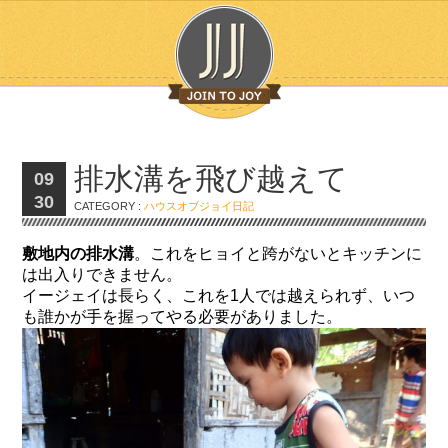
排水溝を飛び越えて
09
30
CATEGORY :
ハウスオブジョイ日記
敷地内の排水溝
。これをヒョイと跨がないとキッチンに
は出入りできません。
イージェイは長らく、これを1人では越えられず、いつ
も誰かが手を握ってやる必要がありました。