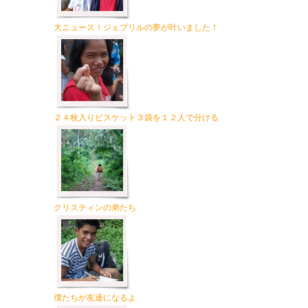
大ニュース！ジェプリルの夢が叶いました！
２４枚入りビスケット３袋を１２人で分ける
クリスティンの弟たち
僕たちが友達になるよ