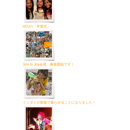
HOJの「卒業式」
Join to Joy会員、募集開始です！
インダイが家族で暮らせることになりました！