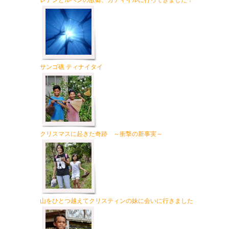
レナンとルベンの故郷、カティイルに行ってきました！
サンゴ礁 ティナイタイ
クリスマスに起きた奇跡 ～衝撃の新事実～
山をひとつ越えてクリスティンの妹に会いに行きました