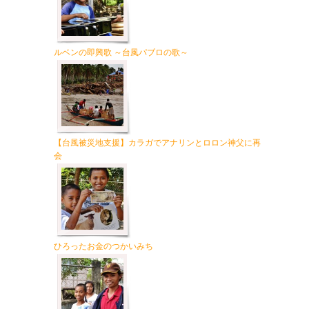
ルベンの即興歌 ～台風パブロの歌～
【台風被災地支援】カラガでアナリンとロロン神父に再
会
ひろったお金のつかいみち