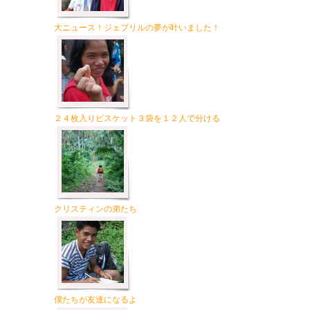
大ニュース！ジェプリルの夢が叶いました！
２４枚入りビスケット３袋を１２人で分ける
クリスティンの弟たち
僕たちが友達になるよ