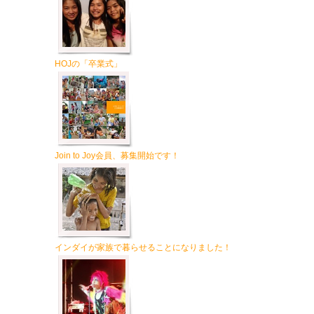
HOJの「卒業式」
Join to Joy会員、募集開始です！
インダイが家族で暮らせることになりました！