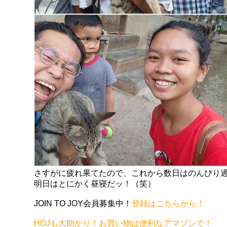
さすがに疲れ果てたので、これから数日はのんびり
明日はとにかく昼寝だッ！（笑）
JOIN TO JOY会員募集中！
登録はこちらから！
HOJも大助かり！お買い物は便利なアマゾンで！