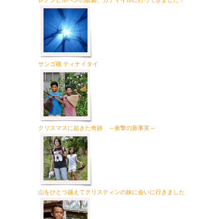
レナンとルベンの故郷、カティイルに行ってきました！
サンゴ礁 ティナイタイ
クリスマスに起きた奇跡 ～衝撃の新事実～
山をひとつ越えてクリスティンの妹に会いに行きました