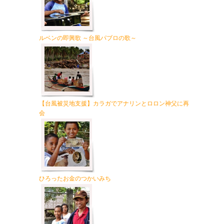
ルベンの即興歌 ～台風パブロの歌～
【台風被災地支援】カラガでアナリンとロロン神父に再
会
ひろったお金のつかいみち