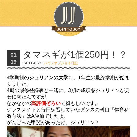
タマネギが1個250円！？
01
19
CATEGORY :
ハウスオブジョイ日記
4学期制の
ジュリアンの大学
も、1年生の最終学期が始ま
りました。
4期の履修登録表と一緒に、3期の成績をジュリアンが見
せに来たんですが、
なかなかの
高評価ぞろい
で頼もしいです。
クラスメイトと毎日練習していたダンスの科目「体育科
教育法」はA評価でしたよ。
がんばった甲斐があったね、ジュリアン！