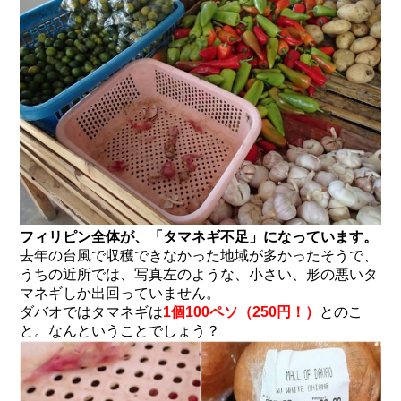
フィリピン全体が、「タマネギ不足」になっています。
去年の台風で収穫できなかった地域が多かったそうで、
うちの近所では、写真左のような、小さい、形の悪いタ
マネギしか出回っていません。
ダバオではタマネギは
1個100ペソ（250円！）
とのこ
と。なんということでしょう？