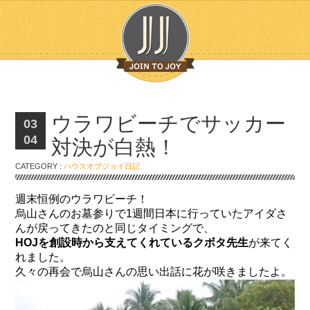
ウラワビーチでサッカー
03
04
対決が白熱！
CATEGORY :
ハウスオブジョイ日記
週末恒例のウラワビーチ！
烏山さんのお墓参りで1週間日本に行っていたアイダさ
んが戻ってきたのと同じタイミングで、
HOJを創設時から支えてくれているクボタ先生
が来てく
れました。
久々の再会で烏山さんの思い出話に花が咲きましたよ。