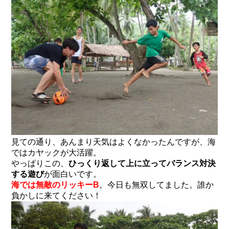
見ての通り、あんまり天気はよくなかったんですが、海
ではカヤックが大活躍。
やっぱりこの、
ひっくり返して上に立ってバランス対決
する遊び
が面白いです。
海では無敵のリッキーB
。今日も無双してました。誰か
負かしに来てください！