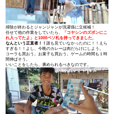
掃除が終わるとジャンジャンが洗濯係に立候補！
任せて他の作業をしていたら、
「コヤシンのズボンにこ
れ入ってたよ」と1000ペソ札を持ってきました
。
なんという正直者！！
誰も見ていなかったのに！！えら
すぎる！！よし、今晩のカレーは肉だらけにしよう。
コーラも買おう。お菓子も買おう。ゲームの時間も１時
間伸ばそう。
いいことをしたら、褒められるべきなのです。