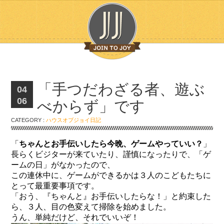
「手つだわざる者、遊ぶ
04
06
べからず」です
CATEGORY :
ハウスオブジョイ日記
「
ちゃんとお手伝いしたら今晩、ゲームやっていい？
」
長らくビジターが来ていたり、謹慎になったりで、「ゲ
ームの日」がなかったので、
この連休中に、ゲームができるかは３人のこどもたちに
とって最重要事項です。
「おう、『ちゃんと』お手伝いしたらな！」と約束した
ら、３人、目の色変えて掃除を始めました。
うん、単純だけど、それでいいぞ！