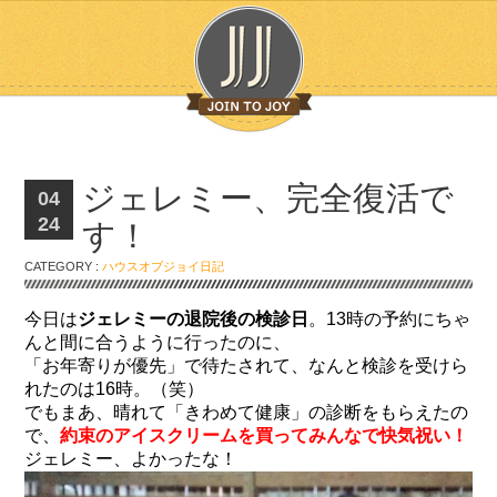
ジェレミー、完全復活で
04
24
す！
CATEGORY :
ハウスオブジョイ日記
今日は
ジェレミーの退院後の検診日
。13時の予約にちゃ
んと間に合うように行ったのに、
「お年寄りが優先」で待たされて、なんと検診を受けら
れたのは16時。（笑）
でもまあ、晴れて「きわめて健康」の診断をもらえたの
で、
約束のアイスクリームを買ってみんなで快気祝い！
ジェレミー、よかったな！