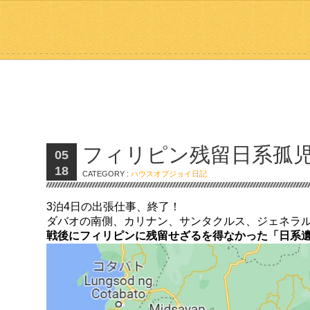
フィリピン残留日系孤
05
18
CATEGORY :
ハウスオブジョイ日記
3泊4日の出張仕事、終了！
ダバオの南側、カリナン、サンタクルス、ジェネラ
戦後にフィリピンに残留せざるを得なかった「日系