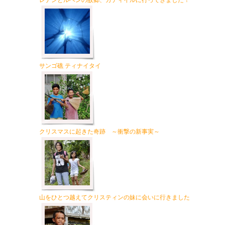
レナンとルベンの故郷、カティイルに行ってきました！
サンゴ礁 ティナイタイ
クリスマスに起きた奇跡 ～衝撃の新事実～
山をひとつ越えてクリスティンの妹に会いに行きました