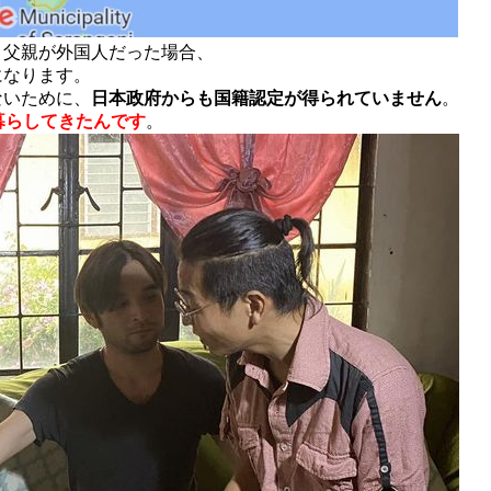
、父親が外国人だった場合、
になります。
ないために、
日本政府からも国籍認定が得られていません
。
暮らしてきたんです
。