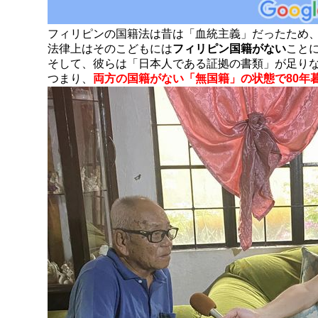
フィリピンの国籍法は昔は「血統主義」だったため
法律上はそのこどもには
フィリピン国籍がない
こと
そして、彼らは「日本人である証拠の書類」が足り
つまり、
両方の国籍がない「無国籍」の状態で80年