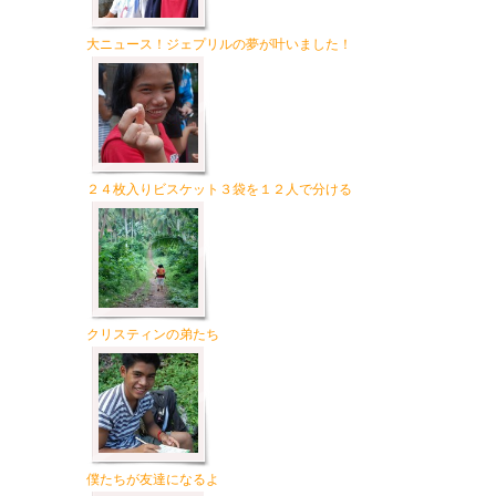
大ニュース！ジェプリルの夢が叶いました！
２４枚入りビスケット３袋を１２人で分ける
クリスティンの弟たち
僕たちが友達になるよ