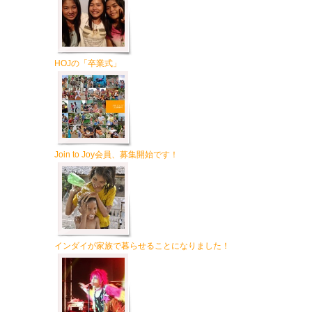
HOJの「卒業式」
Join to Joy会員、募集開始です！
インダイが家族で暮らせることになりました！