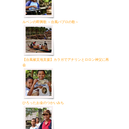
ルベンの即興歌 ～台風パブロの歌～
【台風被災地支援】カラガでアナリンとロロン神父に再
会
ひろったお金のつかいみち