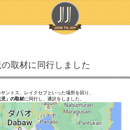
児の取材に同行しました
ルサントス、レイクセブといった場所を回り、
遺児」の取材
に同行し、通訳をしました。