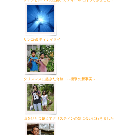
レナンとルベンの故郷、カティイルに行ってきました！
サンゴ礁 ティナイタイ
クリスマスに起きた奇跡 ～衝撃の新事実～
山をひとつ越えてクリスティンの妹に会いに行きました