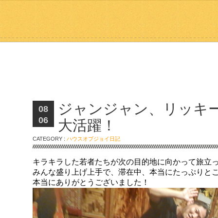
ジャンジャン、リッキ
08
06
大活躍！
CATEGORY :
ハウスオブジョイ日記
キラキラした若者たちが次の目的地に向かって旅立
みんな盛り上げ上手で、滞在中、本当にたっぷりと
本当にありがとうございました！