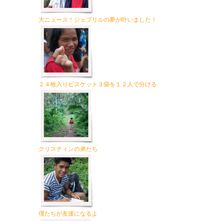
大ニュース！ジェプリルの夢が叶いました！
２４枚入りビスケット３袋を１２人で分ける
クリスティンの弟たち
僕たちが友達になるよ