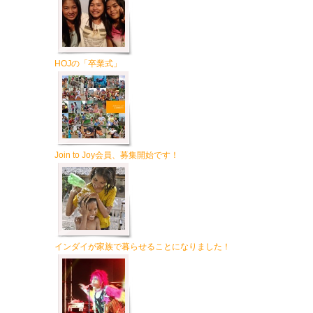
HOJの「卒業式」
Join to Joy会員、募集開始です！
インダイが家族で暮らせることになりました！