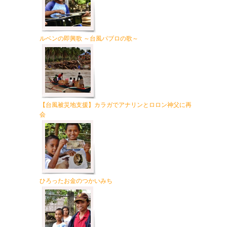
ルベンの即興歌 ～台風パブロの歌～
【台風被災地支援】カラガでアナリンとロロン神父に再
会
ひろったお金のつかいみち