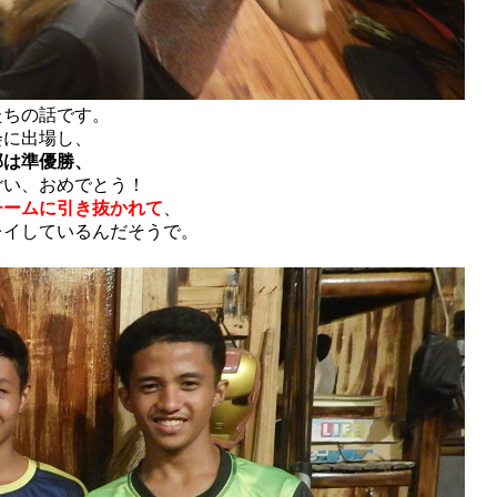
たちの話です。
会に出場し、
部は準優勝、
ごい、おめでとう！
チームに引き抜かれて
、
レイしているんだそうで。