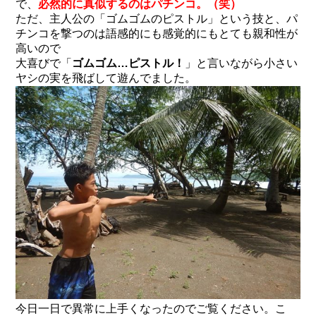
で、
必然的に真似するのはパチンコ。（笑）
ただ、主人公の「ゴムゴムのピストル」という技と、パ
チンコを撃つのは語感的にも感覚的にもとても親和性が
高いので
大喜びで「
ゴムゴム…ピストル！
」と言いながら小さい
ヤシの実を飛ばして遊んでました。
今日一日で異常に上手くなったのでご覧ください。こ