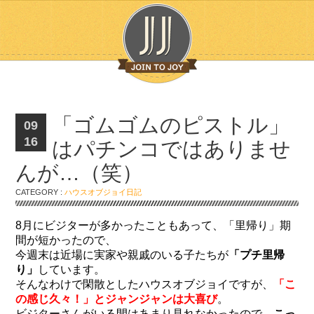
「ゴムゴムのピストル」
09
16
はパチンコではありませ
んが…（笑）
CATEGORY :
ハウスオブジョイ日記
8月にビジターが多かったこともあって、「里帰り」期
間が短かったので、
今週末は近場に実家や親戚のいる子たちが
「プチ里帰
り」
しています。
そんなわけで閑散としたハウスオブジョイですが、
「こ
の感じ久々！」とジャンジャンは大喜び
。
ビジターさんがいる間はあまり見れなかったので、
こっ