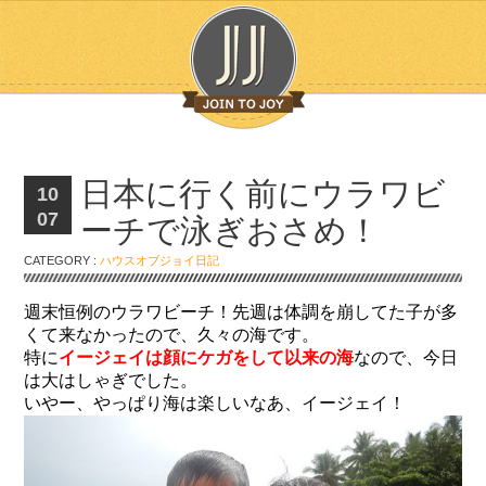
日本に行く前にウラワビ
10
07
ーチで泳ぎおさめ！
CATEGORY :
ハウスオブジョイ日記
週末恒例のウラワビーチ！先週は体調を崩してた子が多
くて来なかったので、久々の海です。
特に
イージェイは顔にケガをして以来の海
なので、今日
は大はしゃぎでした。
いやー、やっぱり海は楽しいなあ、イージェイ！